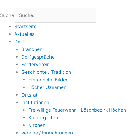
Scroll
Zum
Up
Inhalt
Suche
springen
Startseite
Aktuelles
Dorf
Branchen
Dorfgespräche
Förderverein
Geschichte / Tradition
Historische Bilder
Höcher Uznamen
Ortsrat
Institutionen
Freiwillige Feuerwehr – Löschbezirk Höchen
Kindergarten
Kirchen
Vereine / Einrichtungen