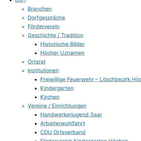
Dorf
Branchen
Dorfgespräche
Förderverein
Geschichte / Tradition
Historische Bilder
Höcher Uznamen
Ortsrat
Institutionen
Freiwillige Feuerwehr – Löschbezirk Hö
Kindergarten
Kirchen
Vereine / Einrichtungen
Handwerkerjugend Saar
Arbeiterwohlfahrt
CDU Ortsverband