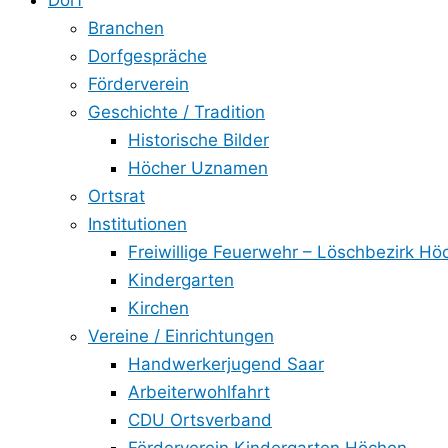
Dorf
Branchen
Dorfgespräche
Förderverein
Geschichte / Tradition
Historische Bilder
Höcher Uznamen
Ortsrat
Institutionen
Freiwillige Feuerwehr – Löschbezirk Hö
Kindergarten
Kirchen
Vereine / Einrichtungen
Handwerkerjugend Saar
Arbeiterwohlfahrt
CDU Ortsverband