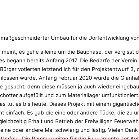
rn maßgeschneiderter Umbau für die Dorfentwicklung v
meint, es gehe alleine um die Bauphase, der vergisst d
les begann bereits Anfang 2017. Die Bedarfe der Verei
Bürger votierten letztendlich für den Projektentwurf 
chlossen wurde. Anfang Februar 2020 wurde die Glanh
 gesucht, denn diese müssen ja auch wieder eingebau
Schotter aufgefüllt und zum Materiallager umfunktionie
das tut es bis heute. Dieses Projekt mit einem gigantis
ht einfach. Es gab die eine oder andere Tücke, die zu 
eichzeitig Erhalt und Betrieb der Freiwilligen Feuerwe
s eine oder andere Mal schwierig und lästig. Vielen Dan
Umfeld. Die Rammarbeiten für die Fundamente der Anba