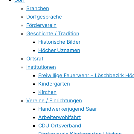
Dorf
Branchen
Dorfgespräche
Förderverein
Geschichte / Tradition
Historische Bilder
Höcher Uznamen
Ortsrat
Institutionen
Freiwillige Feuerwehr – Löschbezirk Hö
Kindergarten
Kirchen
Vereine / Einrichtungen
Handwerkerjugend Saar
Arbeiterwohlfahrt
CDU Ortsverband