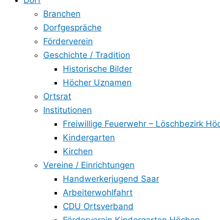
Dorf
Branchen
Dorfgespräche
Förderverein
Geschichte / Tradition
Historische Bilder
Höcher Uznamen
Ortsrat
Institutionen
Freiwillige Feuerwehr – Löschbezirk Hö
Kindergarten
Kirchen
Vereine / Einrichtungen
Handwerkerjugend Saar
Arbeiterwohlfahrt
CDU Ortsverband