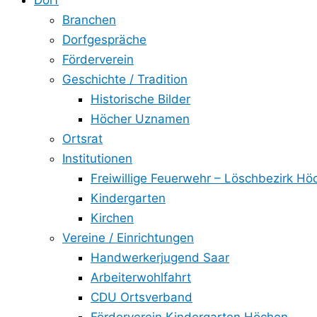
Dorf
Branchen
Dorfgespräche
Förderverein
Geschichte / Tradition
Historische Bilder
Höcher Uznamen
Ortsrat
Institutionen
Freiwillige Feuerwehr – Löschbezirk Hö
Kindergarten
Kirchen
Vereine / Einrichtungen
Handwerkerjugend Saar
Arbeiterwohlfahrt
CDU Ortsverband