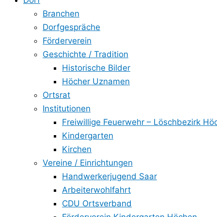
Dorf
Branchen
Dorfgespräche
Förderverein
Geschichte / Tradition
Historische Bilder
Höcher Uznamen
Ortsrat
Institutionen
Freiwillige Feuerwehr – Löschbezirk Hö
Kindergarten
Kirchen
Vereine / Einrichtungen
Handwerkerjugend Saar
Arbeiterwohlfahrt
CDU Ortsverband